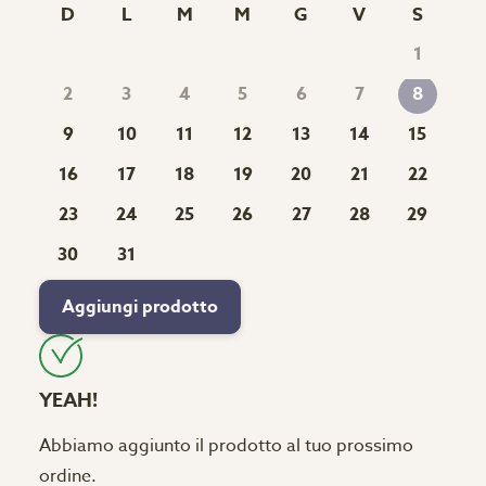
D
L
M
M
G
V
S
1
2
3
4
5
6
7
8
9
10
11
12
13
14
15
16
17
18
19
20
21
22
23
24
25
26
27
28
29
30
31
Aggiungi prodotto
YEAH!
Abbiamo aggiunto il prodotto al tuo prossimo
ordine.