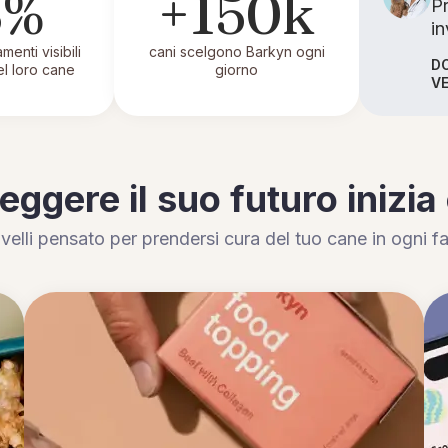
3%
+150k
Pr
in
menti visibili
cani scelgono Barkyn ogni
DO
el loro cane
giorno
VE
eggere il suo futuro inizia
ivelli pensato per prendersi cura del tuo cane in ogni fa