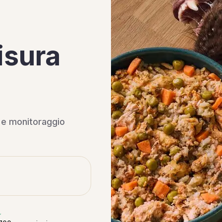
isura
i e monitoraggio