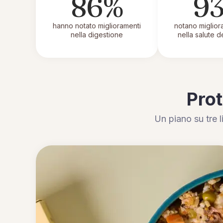
86%
9
hanno notato miglioramenti
notano migliora
nella digestione
nella salute d
Prot
Un piano su tre l