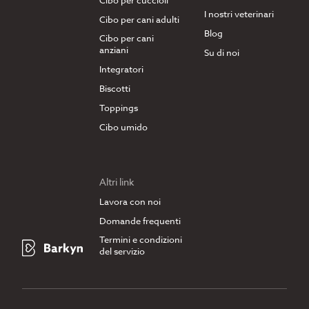
Cibo per cuccioli
I nostri veterinari
Cibo per cani adulti
Blog
Cibo per cani
anziani
Su di noi
Integratori
Biscotti
Toppings
Cibo umido
Altri link
Lavora con noi
Domande frequenti
Termini e condizioni
del servizio