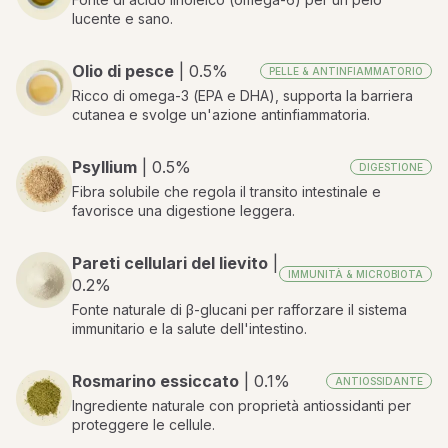
lucente e sano.
Olio di pesce
| 0.5%
PELLE & ANTINFIAMMATORIO
Ricco di omega-3 (EPA e DHA), supporta la barriera
cutanea e svolge un'azione antinfiammatoria.
Psyllium
| 0.5%
DIGESTIONE
Fibra solubile che regola il transito intestinale e
favorisce una digestione leggera.
Pareti cellulari del lievito
|
IMMUNITÀ & MICROBIOTA
0.2%
Fonte naturale di β-glucani per rafforzare il sistema
immunitario e la salute dell'intestino.
Rosmarino essiccato
| 0.1%
ANTIOSSIDANTE
Ingrediente naturale con proprietà antiossidanti per
proteggere le cellule.