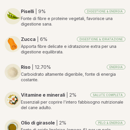
Piselli
| 9%
DIGESTIONE & ENERGIA
Fonte di fibre e proteine vegetali, favorisce una
digestione sana.
Zucca
| 6%
DIGESTIONE & IDRATAZIONE
Apporta fibre delicate e idratazione extra per una
digestione equilibrata.
Riso
| 12.70%
ENERGIA
Carboidrato altamente digeribile, fonte di energia
costante.
Vitamine e minerali
| 2%
SALUTE COMPLETA
Essenziali per coprire l'intero fabbisogno nutrizionale
del cane adulto.
Olio di girasole
| 2%
PELO & ENERGIA
Fonte di acido linoleico (omega-6) per un pelo