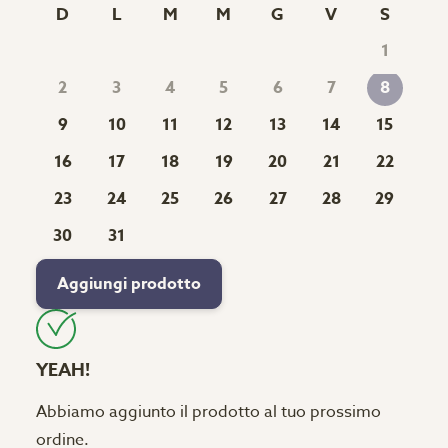
D
L
M
M
G
V
S
1
2
3
4
5
6
7
8
9
10
11
12
13
14
15
16
17
18
19
20
21
22
23
24
25
26
27
28
29
30
31
Aggiungi prodotto
YEAH!
Abbiamo aggiunto il prodotto al tuo prossimo
ordine.