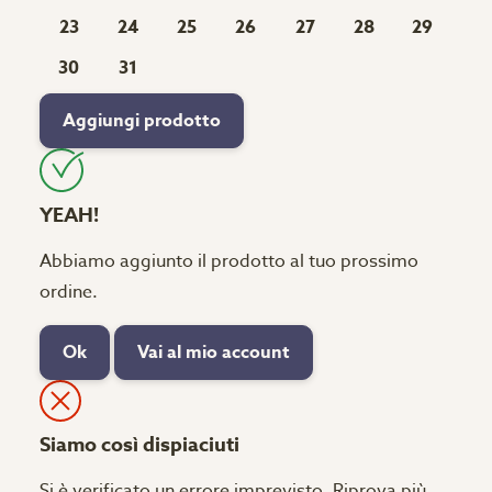
23
24
25
26
27
28
29
30
31
Aggiungi prodotto
YEAH!
Abbiamo aggiunto il prodotto al tuo prossimo
ordine.
Ok
Vai al mio account
Siamo così dispiaciuti
Si è verificato un errore imprevisto. Riprova più