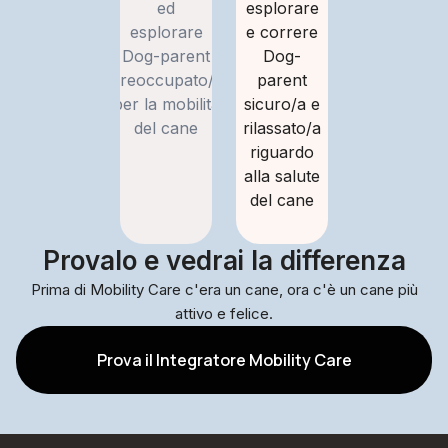
ed
esplorare
esplorare
e correre
Dog-parent
Dog-
preoccupato/a
parent
per la mobilità
sicuro/a e
del cane
rilassato/a
riguardo
alla salute
del cane
Provalo e vedrai la differenza
Prima di Mobility Care c'era un cane, ora c'è un cane più
attivo e felice.
Prova il Integratore Mobility Care