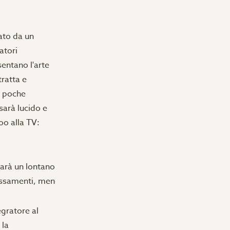
lato da un
atori
sentano l'arte
tratta e
In poche
sarà lucido e
o alla TV:
arà un lontano ricordo).

egratore al
 la