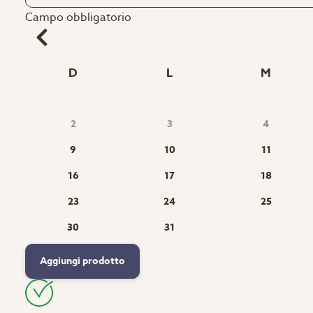
Campo obbligatorio
D
L
M
2
3
4
9
10
11
16
17
18
23
24
25
30
31
Aggiungi prodotto