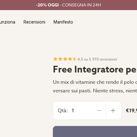
-20% OGGI
- CONSEGNA IN 24H
unziona
Recensioni
Manifesto
4,5 su 5.970 recensioni
Free Integratore p
Un mix di vitamine che rende il pelo 
versare sui pasti. Niente stress, niente
Qtà:
€19,