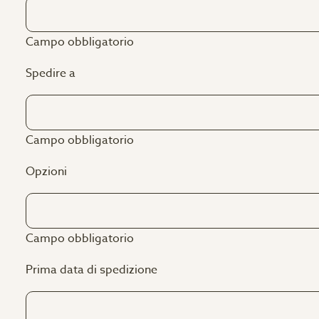
fuori dalla portata dei bambini. Una volta aperto, usa i
entro 3 mesi.
Campo obbligatorio
Spedire a
Campo obbligatorio
Opzioni
Campo obbligatorio
Prima data di spedizione