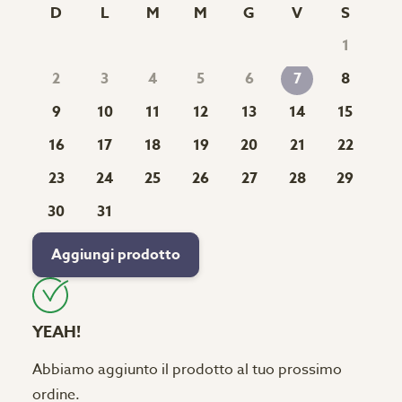
D
L
M
M
G
V
S
1
2
3
4
5
6
8
7
9
10
11
12
13
14
15
16
17
18
19
20
21
22
23
24
25
26
27
28
29
30
31
Aggiungi prodotto
YEAH!
Abbiamo aggiunto il prodotto al tuo prossimo
ordine.