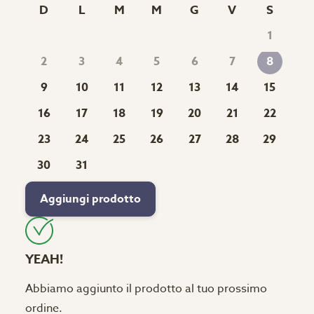
D
L
M
M
G
V
S
1
2
3
4
5
6
7
8
9
10
11
12
13
14
15
16
17
18
19
20
21
22
23
24
25
26
27
28
29
30
31
Aggiungi prodotto
YEAH!
Abbiamo aggiunto il prodotto al tuo prossimo
ordine.