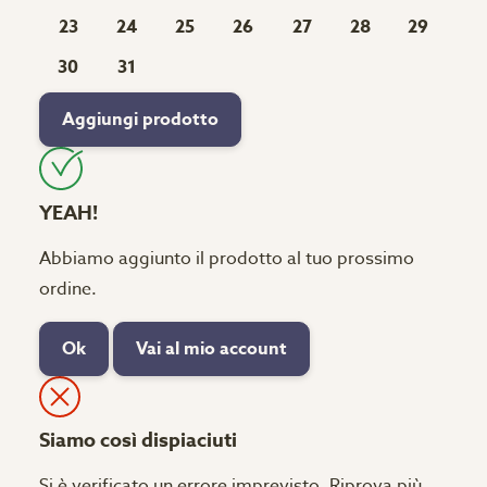
23
24
25
26
27
28
29
30
31
Aggiungi prodotto
YEAH!
Abbiamo aggiunto il prodotto al tuo prossimo
ordine.
Ok
Vai al mio account
Siamo così dispiaciuti
Si è verificato un errore imprevisto. Riprova più