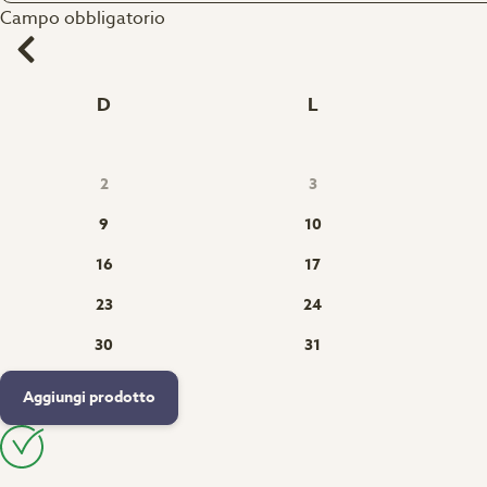
Campo obbligatorio
D
L
2
3
9
10
16
17
23
24
30
31
Aggiungi prodotto