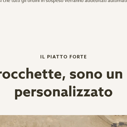
ì che tutti gli ordini in sospeso verranno addebitati automa
IL PIATTO FORTE
occhette, sono un 
personalizzato