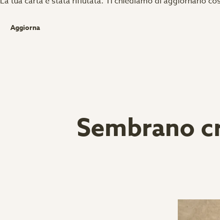
La tua carta è stata rifiutata.
Ti chiediamo di aggiornarlo cos
Aggiorna
Sembrano cr