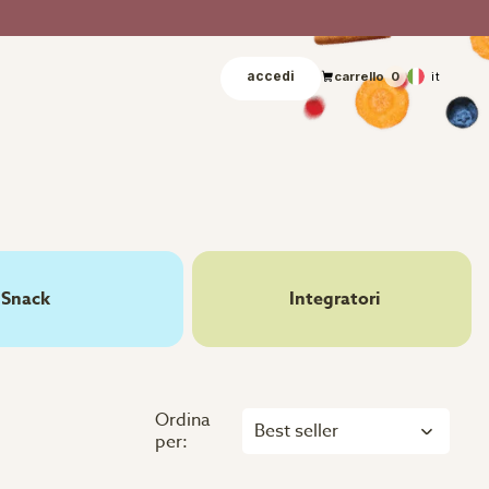
accedi
it
carrello
0
Snack
Integratori
Ordina
Best seller
per: