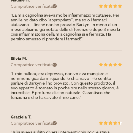
Nadine H.
Compratrice verificata
"La mia cagnolina aveva molte infiammazioni cutanee. Per
anni le ho dato cibo "appropriato", ma solo i farmaci
aiutavano... finché non ho provato Barkyn. In meno di un
mese abbiamo già notato delle differenze e dopo 3 mesi la
crisi infiammatoria della mia cagnolina si è fermata. Ha
persino smesso di prendere i farmaci!"
Silvia M.
Compratrice verificata
"Il mio bulldog era depresso, non voleva mangiare e
nemmeno guardarmi quando lo chiamavo. Ho sentito
parlare di Barkyn e l'ho provato. Con questo prodotto, il
suo appetito è tornato in poche ore nello stesso giorno, è
incredibile. E profuma di cibo naturale. Garantisco che
funziona e che ha salvato il mio cane."
Graziela T.
Compratrice verificata
"Julia aveva subito diversi interventi chirurgici e stava