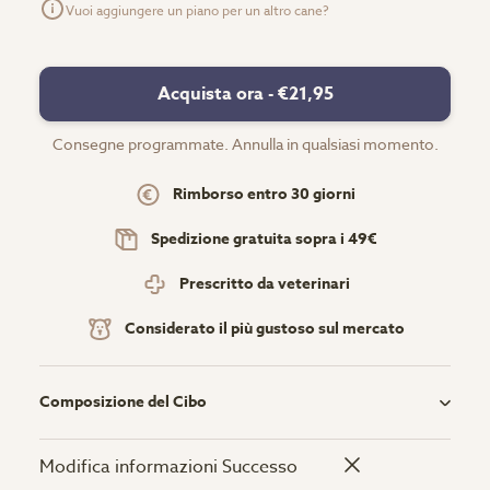
Vuoi aggiungere un piano per un altro cane?
Acquista ora -
€21,95
Consegne programmate. Annulla in qualsiasi momento.
Rimborso entro 30 giorni
Spedizione gratuita sopra i 49€
Prescritto da veterinari
Considerato il più gustoso sul mercato
Composizione del Cibo
Tacchino fresco (25%), proteine disidratate di pollo, fiocchi
Modifica informazioni
Successo
di patate, piselli, grasso animale, patata dolce, proteine di