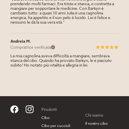
prendendo molti farmaci. Era triste e stanca, e costretta a
mangiare per sopportare le medicine. Con Barkyn è
cambiato tutto: a quasi 10 anni Julia è una cagnolina
energica, ha appetito e il suo pelo è lucido. Lei è felice e
nessuno le dà la sua vera età."
Andreia M.
Compratrice verificata
La mia cagnolina aveva difficoltà a mangiare, sembrava
stanca del cibo. Quando ha provato Barkyn, le è piaciuto
subito! Ho notato più vitalità e allegria in lei.
Prodotti
Chi siamo
Cibo
Il nostro cibo
Cibo per cuccioli