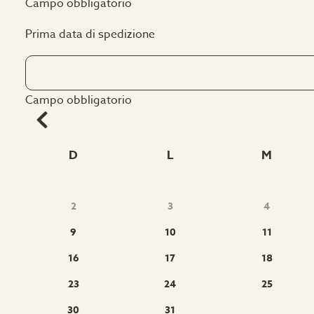
Campo obbligatorio
Prima data di spedizione
Campo obbligatorio
D
L
M
2
3
4
9
10
11
16
17
18
23
24
25
30
31