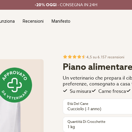
-20% OGGI
- CONSEGNA IN 24H
unziona
Recensioni
Manifesto
4,5 su 6.157 recensioni
Piano alimentare
Un veterinario che prepara il cib
preferenze, consegnato a casa 
️Su misura
️Carne fresca
Età Del Cane
Cucciolo (-1 anno)
Quantità Di Crocchette
1 kg