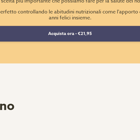
la scelta più importante che possiamo fare per la salute del n
rfetto controllando le abitudini nutrizionali come l'apporto c
anni felici insieme.
Acquista ora -
€21,95
ano