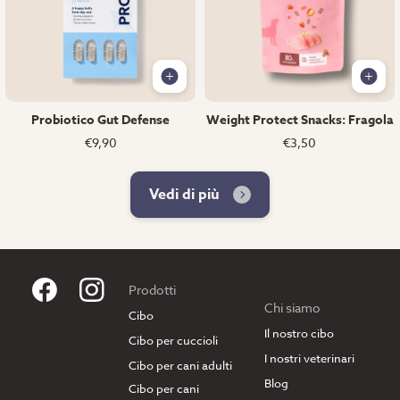
Probiotico Gut Defense
Weight Protect Snacks: Fragola
€9,90
€3,50
Vedi di più
Prodotti
Chi siamo
Cibo
Il nostro cibo
Cibo per cuccioli
I nostri veterinari
Cibo per cani adulti
Blog
Cibo per cani