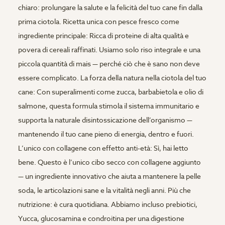
chiaro: prolungare la salute e la felicità del tuo cane fin dalla
prima ciotola. Ricetta unica con pesce fresco come
ingrediente principale: Ricca di proteine di alta qualità e
povera di cereali raffinati. Usiamo solo riso integrale e una
piccola quantità di mais — perché ciò che è sano non deve
essere complicato. La forza della natura nella ciotola del tuo
cane: Con superalimenti come zucca, barbabietola e olio di
salmone, questa formula stimola il sistema immunitario e
supporta la naturale disintossicazione dell’organismo —
mantenendo il tuo cane pieno di energia, dentro e fuori.
L’unico con collagene con effetto anti-età: Sì, hai letto
bene. Questo è l’unico cibo secco con collagene aggiunto
— un ingrediente innovativo che aiuta a mantenere la pelle
soda, le articolazioni sane e la vitalità negli anni. Più che
nutrizione: è cura quotidiana. Abbiamo incluso prebiotici,
Yucca, glucosamina e condroitina per una digestione