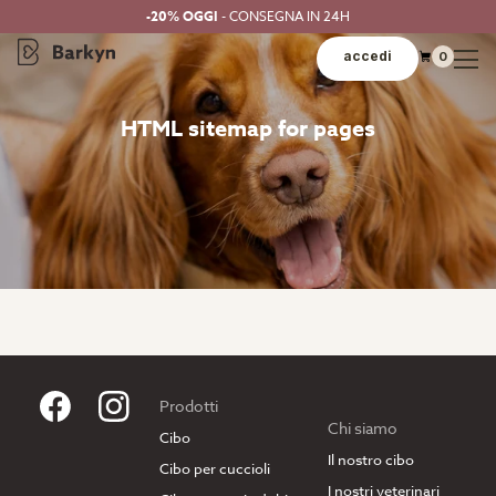
-20% OGGI
- CONSEGNA IN 24H
accedi
0
HTML sitemap for pages
Prodotti
Chi siamo
Cibo
Il nostro cibo
Cibo per cuccioli
I nostri veterinari