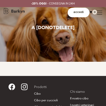
-20% OGGI
- CONSEGNA IN 24H
accedi
0
A [DONOTDELETE]
Prodotti
Chi siamo
Cibo
Il nostro cibo
Cibo per cuccioli
I nostri veterinari