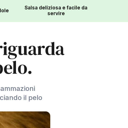
Salsa deliziosa e facile da
lole
servire
 riguarda
pelo.
fiammazioni
ciando il pelo