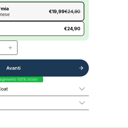
rmia
€19,99
€24,90
 mese
€24,90
Avanti
agamento 100% sicuro
Coat