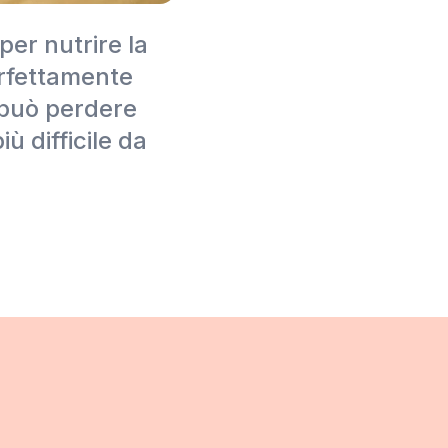
er nutrire la
erfettamente
e può perdere
ù difficile da