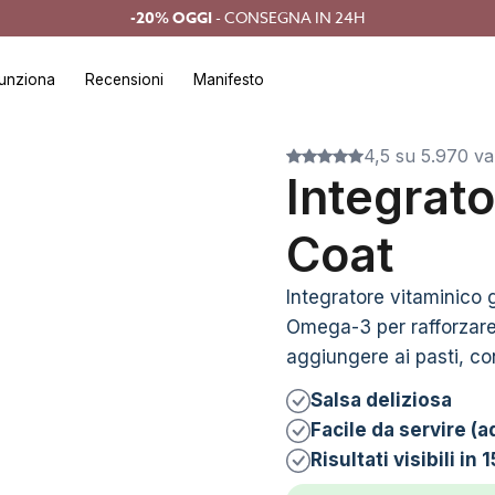
-20% OGGI
- CONSEGNA IN 24H
unziona
Recensioni
Manifesto
4,5 su 5.970 va
Integrato
Coat
Integratore vitaminico 
Omega-3 per rafforzare 
aggiungere ai pasti, con 
Salsa deliziosa
Facile da servire (
Risultati visibili in 