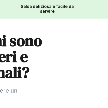
Salsa deliziosa e facile da
servire
ni sono
eri e
nali?
ere un