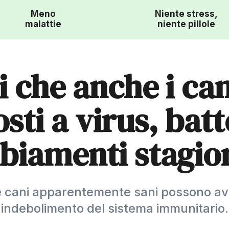
Meno
Niente stress,
malattie
niente pillole
 che anche i ca
sti a virus, batt
iamenti stagio
 cani apparentemente sani possono av
indebolimento del sistema immunitario.