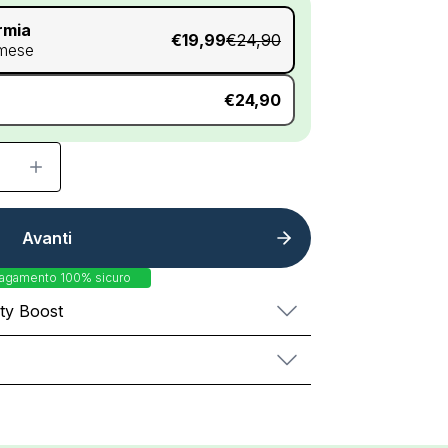
rmia
€19,99
€24,90
 mese
€24,90
Avanti
agamento 100% sicuro
ty Boost