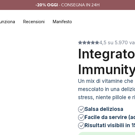
-20% OGGI
- CONSEGNA IN 24H
unziona
Recensioni
Manifesto
4,5 su 5.970 va
Integrato
Immunity
Un mix di vitamine che 
mescolato in una delizi
stress, niente pillole e r
Salsa deliziosa
Facile da servire (
Risultati visibili in 