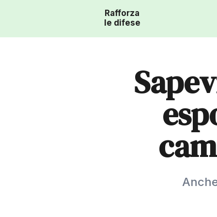
Rafforza
le difese
Sapevi
espo
camb
Anche