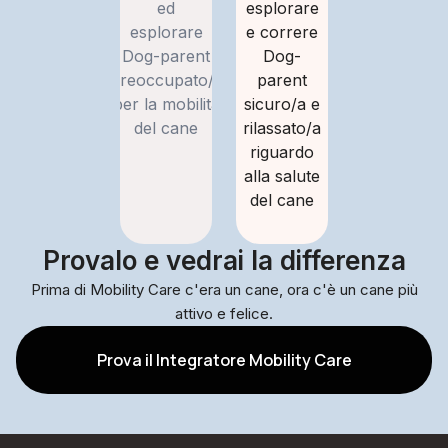
ed
esplorare
esplorare
e correre
Dog-parent
Dog-
preoccupato/a
parent
per la mobilità
sicuro/a e
del cane
rilassato/a
riguardo
alla salute
del cane
Provalo e vedrai la differenza
Prima di Mobility Care c'era un cane, ora c'è un cane più
attivo e felice.
Prova il Integratore Mobility Care