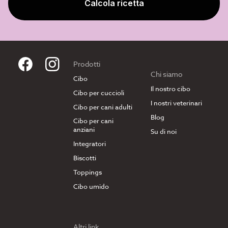
Calcola ricetta
Prodotti
Chi siamo
Cibo
Il nostro cibo
Cibo per cuccioli
I nostri veterinari
Cibo per cani adulti
Blog
Cibo per cani
anziani
Su di noi
Integratori
Biscotti
Toppings
Cibo umido
Altri link