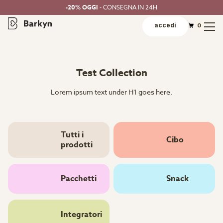
-20% OGGI
- CONSEGNA IN 24H
accedi
0
Test Collection
Lorem ipsum text under H1 goes here.
Tutti i
Cibo
prodotti
Pacchetti
Snack
Integratori