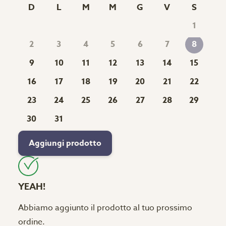
D
L
M
M
G
V
S
1
2
3
4
5
6
7
8
9
10
11
12
13
14
15
16
17
18
19
20
21
22
23
24
25
26
27
28
29
30
31
Aggiungi prodotto
YEAH!
Abbiamo aggiunto il prodotto al tuo prossimo
ordine.