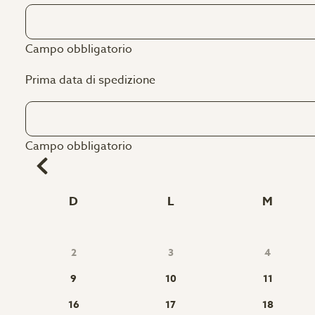
Campo obbligatorio
Prima data di spedizione
Campo obbligatorio
D
L
M
2
3
4
9
10
11
16
17
18