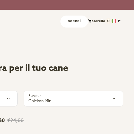
accedi
it
carrello
0
a per il tuo cane
Flavour
Chicken Mini
60
€24,00