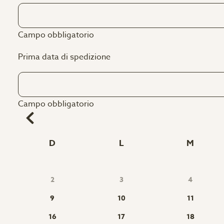
Campo obbligatorio
Prima data di spedizione
Campo obbligatorio
D
L
M
2
3
4
9
10
11
16
17
18