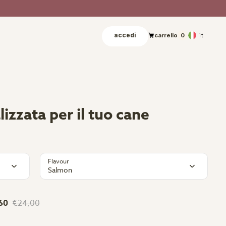
accedi
it
carrello
0
izzata per il tuo cane
Flavour
Salmon
60
€24,00