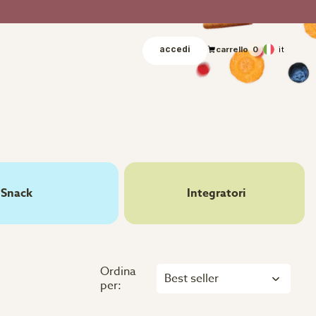
accedi
it
carrello
0
Snack
Integratori
Ordina
Best seller
per: