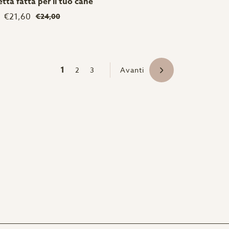
etta fatta per il tuo cane
€21,60
€24,00
1
2
3
Avanti