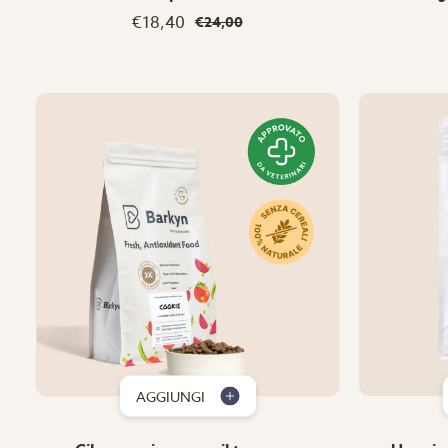
€18,40
€24,00
AGGIUNGI