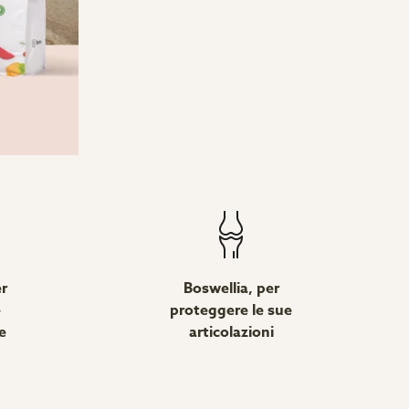
er
Boswellia, per
e
proteggere le sue
e
articolazioni