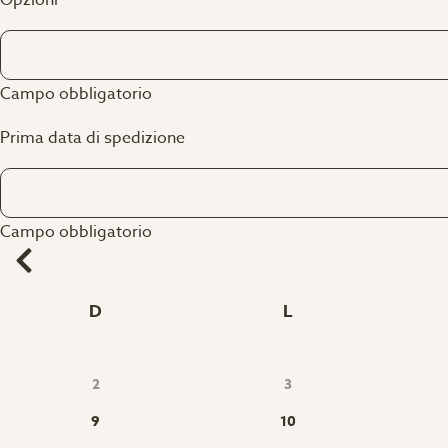
Opzioni
Campo obbligatorio
Prima data di spedizione
Campo obbligatorio
D
L
2
3
9
10