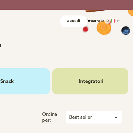
accedi
it
carrello
0
"
Snack
Integratori
Ordina
Best seller
per: