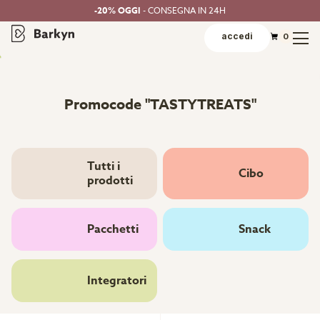
-20% OGGI
- CONSEGNA IN 24H
accedi
0
Promocode "TASTYTREATS"
Tutti i
Cibo
prodotti
Pacchetti
Snack
Integratori