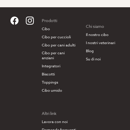
Prodotti
Chi siamo
Cibo
Il nostro cibo
Cibo per cuccioli
I nostri veterinari
Cibo per cani adulti
Blog
Cibo per cani
anziani
Su di noi
Integratori
Biscotti
Toppings
Cibo umido
Altri link
Lavora con noi
Domande frequenti