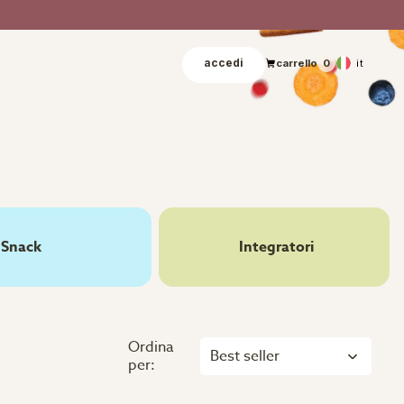
accedi
it
carrello
0
Snack
Integratori
Ordina
Best seller
per: