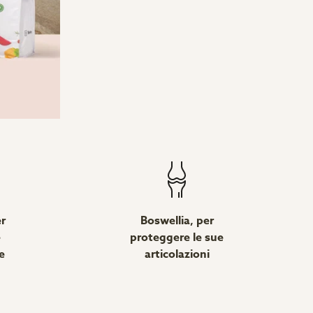
er
Boswellia, per
e
proteggere le sue
e
articolazioni